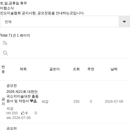
토,일,공휴일 휴무
미협소식
진도미술협회 공지사항, 공모전등을 안내하는곳입니다.
전체
Total 71건
1 페이지
번
제목
글쓴이
조회
추천
날짜
호
공모전
2026 제21회 대한민
국소치미술대전 출품
공
원서 및 약정서
석강
250
0
2026-07-06
지
석강
Hit 250
0
D
ate 2026-07-06
공모전