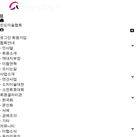
진도미술협회
로그인
회원가입
협회안내
- 인사말
- 회원소개
- 역대지부장
- 미협연혁
- 오시는길
사업소개
- 연간사업
- 소치미술대전
- 소전휘호대회
회원갤러리관
- 한국화
- 문인화
- 서예
- 공예조각
- 기타
커뮤니티
- 미협소식
- 온라인문의