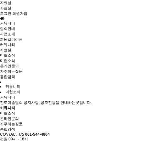
자료실
자료실
로그인
회원가입
커뮤니티
협회안내
사업소개
회원갤러리관
커뮤니티
자료실
미협소식
미협소식
온라인문의
자주하는질문
통합검색
커뮤니티
미협소식
커뮤니티
진도미술협회 공지사항, 공모전등을 안내하는곳입니다.
커뮤니티
미협소식
온라인문의
자주하는질문
통합검색
CONTACT US
061-544-4804
평일 09시 - 18시