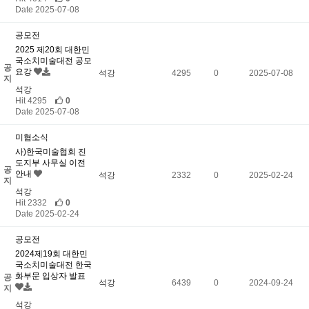
Date 2025-07-08
공모전
2025 제20회 대한민
국소치미술대전 공모
공
요강
석강
4295
0
2025-07-08
지
석강
Hit 4295
0
Date 2025-07-08
미협소식
사)한국미술협회 진
도지부 사무실 이전
공
안내
석강
2332
0
2025-02-24
지
석강
Hit 2332
0
Date 2025-02-24
공모전
2024제19회 대한민
국소치미술대전 한국
화부문 입상자 발표
공
석강
6439
0
2024-09-24
지
석강