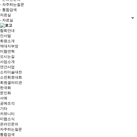
- 자주하는질문
- 통합검색
자료실
- 자료실
협회안내
인사말
회원소개
역대지부장
미협연혁
오시는길
사업소개
연간사업
소치미술대전
소전휘호대회
회원갤러리관
한국화
문인화
서예
공예조각
기타
커뮤니티
미협소식
온라인문의
자주하는질문
통합검색